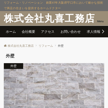
リフォーム・リノベーション 創業41年大阪府守口市において確かな技術
で満足の住まいを提供するホームドクター
株式会社丸喜工務店
Menu
ホーム
会社概要
アクセス
お問い合わせ
求人情報
株式会社丸喜工務店
リフォーム
外壁
外壁
外壁