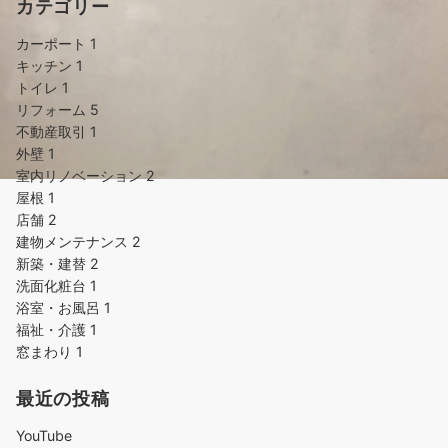
カテゴリー
カーポート
1
キッチン
1
トイレ
1
リフォーム
5
不動産取引
1
外壁
1
室内リノベーション
2
屋根
1
店舗
2
建物メンテナンス
2
新築・建替
2
洗面化粧台
1
浴室・お風呂
1
福祉・介護
1
窓まわり
1
最近の投稿
YouTube