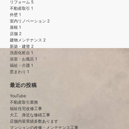
リフォーム
5
不動産取引
1
外壁
1
室内リノベーション
2
屋根
1
店舗
2
建物メンテナンス
2
新築・建替
2
洗面化粧台
1
浴室・お風呂
1
福祉・介護
1
窓まわり
1
最近の投稿
YouTube
不動産取引業務
福祉住宅改修工事
大工 身近な修繕工事
店舗内装実績多数あります
マンションの改修・メンテナンス工事